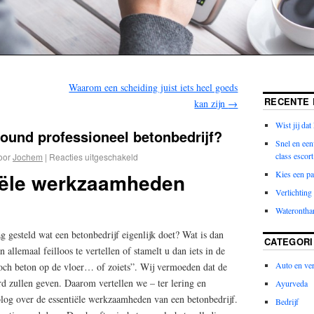
Waarom een scheiding juist iets heel goeds
RECENTE 
kan zijn
→
Wist jij dat 
round professioneel betonbedrijf?
Snel en ee
class escort
oor
Jochem
|
Reacties uitgeschakeld
tiële werkzaamheden
Kies een p
Verlichtin
Wateronthar
 gesteld wat een betonbedrijf eigenlijk doet? Wat is dan
CATEGORI
allemaal feilloos te vertellen of stamelt u dan iets in de
Auto en ve
 toch beton op de vloer… of zoiets”. Wij vermoeden dat de
 zullen geven. Daarom vertellen we – ter lering en
Ayurveda
blog over de essentiële werkzaamheden van een betonbedrijf.
Bedrijf