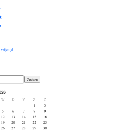
t
k
r
r
vrije tijd
026
W
D
V
Z
Z
1
2
5
6
7
8
9
12
13
14
15
16
19
20
21
22
23
26
27
28
29
30