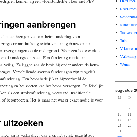
j bedrijven kunnen zij een vloeistofdichte vloer met PBV-
Ontruimen
Recruitmen
Schoonmaa
ringen aanbrengen
Slotenmake
Taxivervoe
is het aanbrengen van een betonfundering voor
Tuin
zorgt ervoor dat het gewicht van een gebouw en de
Vakantie en 
en overgedragen op de ondergrond. Voor een bouwwerk is
Verlichting
ig op de ondergrond staat. Een fundering maakt een
 veilig. Ze liggen aan de basis bij onder andere de bouw
Wonen
rages. Verschillende soorten funderingen zijn mogelijk,
onfundering. Een betonbedrijf kan bijvoorbeeld de
pening en het storten van het beton verzorgen. De feitelijke
augustus 2
en als een strokenfundering, vorstrand, traditionele
M
D
 of betonpoeren. Het is maar net wat er exact nodig is voor
3
4
10
11
f uitzoeken
17
18
24
25
31
 meer en is veelzijdiger dan u op het eerste gezicht zou
« mrt