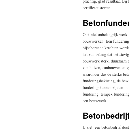
prachtig, glad resultaat. Bi
certificaat storten.
Betonfunde
Ook niet onbelangrijk werk 
bouwwerken. Een fundering 
bijbehorende krachten word
het van belang dat het stev
bouwwerk sterk, duurzaam en
van huizen, aanbouwen en ga
waaronder dus de sterke bet
funderingsbekisting, de bewa
fundering kunnen zij dan mak
fundering, tempex fundering
een bouwwerk.
Betonbedrij
U ziet: een betonbedrijf doet