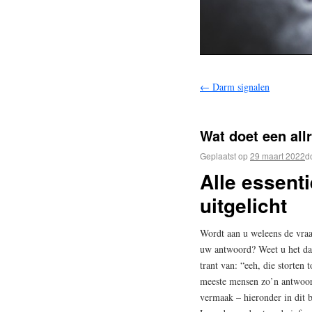
←
Darm signalen
Wat doet een all
Geplaatst op
29 maart 2022
d
Alle essen
uitgelicht
Wordt aan u weleens de vraag
uw antwoord? Weet u het dan 
trant van: “eeh, die storten
meeste mensen zo’n antwoord
vermaak – hieronder in dit 