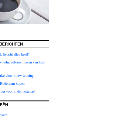
BERICHTEN
L’Estartit alles heeft?
nvoudig gebruik maken van high
arketvloer in uw woning
g Rotterdam kopen
der voor in de meterkast
EËN
rvoer