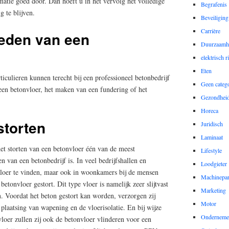
atie goed door. Dan hoeft u in het vervolg het volledige
Begrafenis
 te blijven.
Beveiliging
Carrière
den van een
Duurzaamh
elektrisch r
Eten
iculieren kunnen terecht bij een professioneel betonbedrijf
Geen catego
 een betonvloer, het maken van een fundering of het
Gezondhei
Horeca
storten
Juridisch
Laminaat
het storten van een betonvloer één van de meest
Lifestyle
an een betonbedrijf is. In veel bedrijfshallen en
Loodgieter
loer te vinden, maar ook in woonkamers bij de mensen
Machinepa
betonvloer gestort. Dit type vloer is namelijk zeer slijtvast
Marketing
. Voordat het beton gestort kan worden, verzorgen zij
Motor
plaatsing van wapening en de vloerisolatie. En bij wijze
Onderneme
loer zullen zij ook de betonvloer vlinderen voor een