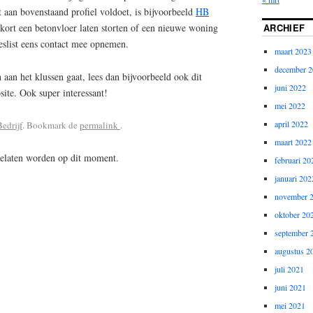
 aan bovenstaand profiel voldoet, is bijvoorbeeld
HB
ARCHIEF
kort een betonvloer laten storten of een nieuwe woning
slist eens contact mee opnemen.
maart 2023
december 
 aan het klussen gaat, lees dan bijvoorbeeld ook dit
juni 2022
ite. Ook super interessant!
mei 2022
april 2022
Bedrijf
. Bookmark de
permalink
.
maart 2022
gelaten worden op dit moment.
februari 20
januari 202
november 
oktober 20
september 
augustus 2
juli 2021
juni 2021
mei 2021