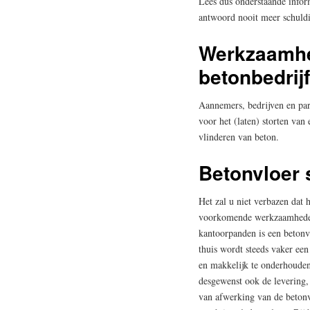
Lees dus onderstaande inform
antwoord nooit meer schuldig
Werkzaamhe
betonbedrijf
Aannemers, bedrijven en part
voor het (laten) storten van
vlinderen van beton.
Betonvloer 
Het zal u niet verbazen dat 
voorkomende werkzaamheden v
kantoorpanden is een betonv
thuis wordt steeds vaker een 
en makkelijk te onderhouden
desgewenst ook de levering, 
van afwerking van de betonv